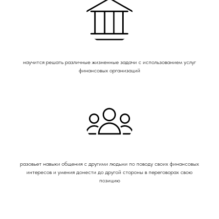
научится решать различные жизненные задачи с использованием услуг
финансовых организаций
разовьет навыки общения с другими людьми по поводу своих финансовых
интересов и умения донести до другой стороны в переговорах свою
позицию